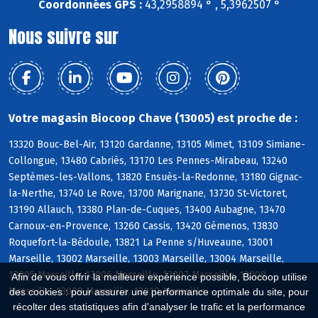
Coordonnées GPS :
43,2958894 ° , 5,3962507 °
Nous suivre sur
Votre magasin Biocoop Chave (13005) est proche de :
13320 Bouc-Bel-Air, 13120 Gardanne, 13105 Mimet, 13109 Simiane-
Collongue, 13480 Cabriès, 13170 Les Pennes-Mirabeau, 13240
Septèmes-les-Vallons, 13820 Ensuès-la-Redonne, 13180 Gignac-
la-Nerthe, 13740 Le Rove, 13700 Marignane, 13730 St-Victoret,
13190 Allauch, 13380 Plan-de-Cuques, 13400 Aubagne, 13470
Carnoux-en-Provence, 13260 Cassis, 13420 Gémenos, 13830
Roquefort-la-Bédoule, 13821 La Penne s/Huveaune, 13001
Marseille, 13002 Marseille, 13003 Marseille, 13004 Marseille,
13005 Marseille, 13006 Marseille, 13007 Marseille, 13008
Afin de vous offrir la meilleure expérience possible, Biocoop utilise
Marseille, 13009 Marseille, 13010 Marseille
des cookies : pour assurer une performance optimale du site, pour
récolter des statistiques afin d'analyser le trafic et la performance