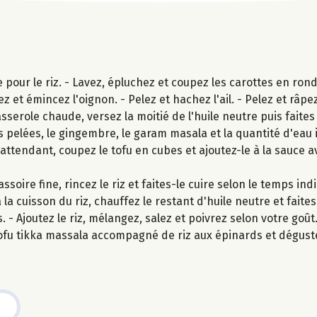
pour le riz. - Lavez, épluchez et coupez les carottes en ronde
 et émincez l'oignon. - Pelez et hachez l'ail. - Pelez et râpe
ole chaude, versez la moitié de l'huile neutre puis faites re
es pelées, le gingembre, le garam masala et la quantité d'eau
 attendant, coupez le tofu en cubes et ajoutez-le à la sauce a
oire fine, rincez le riz et faites-le cuire selon le temps ind
la cuisson du riz, chauffez le restant d'huile neutre et faite
- Ajoutez le riz, mélangez, salez et poivrez selon votre goût
ofu tikka massala accompagné de riz aux épinards et dégust