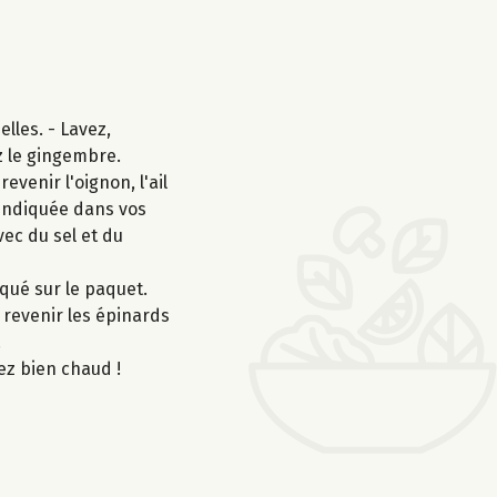
lles. - Lavez,
z le gingembre.
venir l'oignon, l'ail
 indiquée dans vos
vec du sel et du
iqué sur le paquet.
s revenir les épinards
.
ez bien chaud !