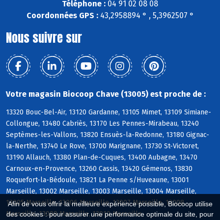
Téléphone :
04 91 02 08 08
Coordonnées GPS :
43,2958894 ° , 5,3962507 °
Nous suivre sur
Votre magasin Biocoop Chave (13005) est proche de :
13320 Bouc-Bel-Air, 13120 Gardanne, 13105 Mimet, 13109 Simiane-
Collongue, 13480 Cabriès, 13170 Les Pennes-Mirabeau, 13240
Septèmes-les-Vallons, 13820 Ensuès-la-Redonne, 13180 Gignac-
la-Nerthe, 13740 Le Rove, 13700 Marignane, 13730 St-Victoret,
13190 Allauch, 13380 Plan-de-Cuques, 13400 Aubagne, 13470
Carnoux-en-Provence, 13260 Cassis, 13420 Gémenos, 13830
Roquefort-la-Bédoule, 13821 La Penne s/Huveaune, 13001
Marseille, 13002 Marseille, 13003 Marseille, 13004 Marseille,
13005 Marseille, 13006 Marseille, 13007 Marseille, 13008
Afin de vous offrir la meilleure expérience possible, Biocoop utilise
Marseille, 13009 Marseille, 13010 Marseille
des cookies : pour assurer une performance optimale du site, pour