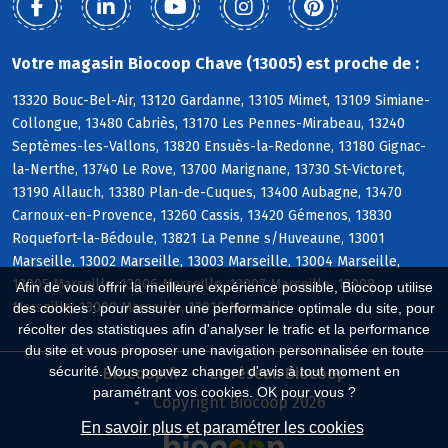
Votre magasin Biocoop Chave (13005) est proche de :
13320 Bouc-Bel-Air, 13120 Gardanne, 13105 Mimet, 13109 Simiane-
Collongue, 13480 Cabriès, 13170 Les Pennes-Mirabeau, 13240
Septèmes-les-Vallons, 13820 Ensuès-la-Redonne, 13180 Gignac-
la-Nerthe, 13740 Le Rove, 13700 Marignane, 13730 St-Victoret,
13190 Allauch, 13380 Plan-de-Cuques, 13400 Aubagne, 13470
Carnoux-en-Provence, 13260 Cassis, 13420 Gémenos, 13830
Roquefort-la-Bédoule, 13821 La Penne s/Huveaune, 13001
Marseille, 13002 Marseille, 13003 Marseille, 13004 Marseille,
13005 Marseille, 13006 Marseille, 13007 Marseille, 13008
Afin de vous offrir la meilleure expérience possible, Biocoop utilise
Marseille, 13009 Marseille, 13010 Marseille
des cookies : pour assurer une performance optimale du site, pour
récolter des statistiques afin d'analyser le trafic et la performance
du site et vous proposer une navigation personnalisée en toute
sécurité. Vous pouvez changer d'avis à tout moment en
Biocoop.fr
Le réseau Biocoop
paramétrant vos cookies. OK pour vous ?
Copyright Biocoop 2026
En savoir plus et paramétrer les cookies