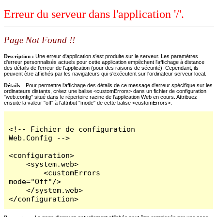
Erreur du serveur dans l'application '/'.
Page Not Found !!
Description :
Une erreur d'application s'est produite sur le serveur. Les paramètres
d'erreur personnalisés actuels pour cette application empêchent l'affichage à distance
des détails de l'erreur de l'application (pour des raisons de sécurité). Cependant, ils
peuvent être affichés par les navigateurs qui s'exécutent sur l'ordinateur serveur local.
Détails =
Pour permettre l'affichage des détails de ce message d'erreur spécifique sur les
ordinateurs distants, créez une balise <customErrors> dans un fichier de configuration
"web.config" situé dans le répertoire racine de l'application Web en cours. Attribuez
ensuite la valeur "off" à l'attribut "mode" de cette balise <customErrors>.
<!-- Fichier de configuration 
Web.Config -->

<configuration>

    <system.web>

        <customErrors 
mode="Off"/>

    </system.web>

</configuration>