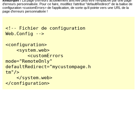
Remarques :
La page d'erreurs actuellement affichée peut être remplacée par une page
d'erreurs personnalisée. Pour ce faire, modifiez l'attribut "defaultRedirect" de la balise de
configuration <customErrors> de l'application, de sorte qu'il pointe vers une URL de la
page d'erreurs personnalisée !
<!-- Fichier de configuration 
Web.Config -->

<configuration>

    <system.web>

        <customErrors 
mode="RemoteOnly" 
defaultRedirect="mycustompage.h
tm"/>

    </system.web>

</configuration>