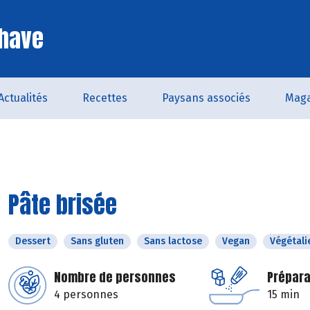
Chave
Actualités
Recettes
Paysans associés
Maga
Pâte brisée
Dessert
Sans gluten
Sans lactose
Vegan
Végétali
Nombre de personnes
Prépara
4 personnes
15 min