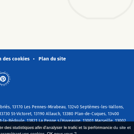
n des cookies
Plan du site
abriès, 13170 Les Pennes-Mirabeau, 13240 Septèmes-les-Vallons,
3730 St-Victoret, 13190 Allauch, 13380 Plan-de-Cuques, 13400
-la-Bédoule, 13821 La Penne s/Huveaune, 13001 Marseille, 13002
Marseille, 13008 Marseille, 13009 Marseille, 13010 Marseille
 des statistiques afin d'analyser le trafic et la performance du site et
paramétrant vos cookies. OK pour vous ?