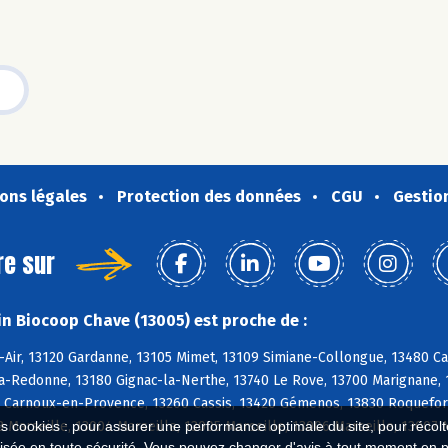
ons légales
Protection des données
CGU
Gestio
re sur
n Biocoop Chave (13005) est proche de :
-Air, 13120 Gardanne, 13105 Mimet, 13109 Simiane-Collongue, 13480 C
-Redonne, 13180 Gignac-la-Nerthe, 13740 Le Rove, 13700 Marignane, 1
 Carnoux-en-Provence, 13260 Cassis, 13420 Gémenos, 13830 Roquefort
3 Marseille, 13004 Marseille, 13005 Marseille, 13006 Marseille, 13007 
es cookies : pour assurer une performance optimale du site, pour récolter
isée en toute sécurité. Vous pouvez changer d'avis à tout moment en 