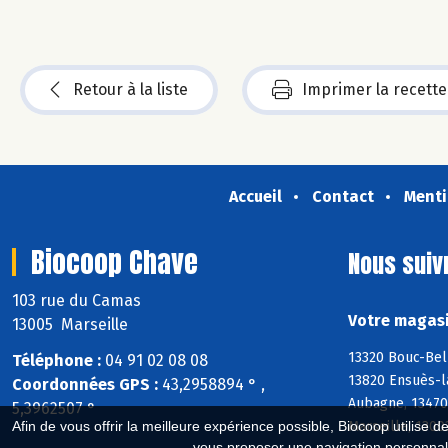
Retour à la liste
Imprimer la recette
Accueil
Contact
Menti
Biocoop Chave
Nous suiv
103 rue du Camas
Votre magasi
13005 Marseille
13320 Bouc-Bel
Téléphone :
04 91 02 08 08
13820 Ensuès-la
Coordonnées GPS :
43,2958894 ° ,
Aubagne, 13470
5,3962507 °
Marseille, 1300
Afin de vous offrir la meilleure expérience possible, Biocoop utilise d
vous proposer une navigation personnal