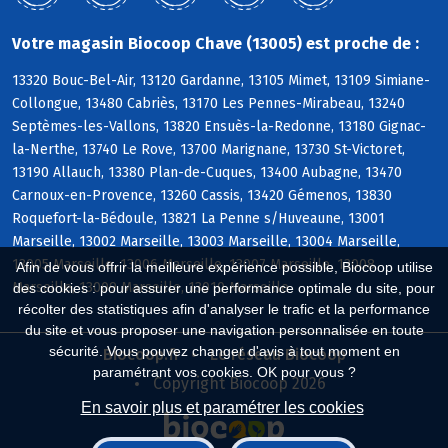
Votre magasin Biocoop Chave (13005) est proche de :
13320 Bouc-Bel-Air, 13120 Gardanne, 13105 Mimet, 13109 Simiane-
Collongue, 13480 Cabriès, 13170 Les Pennes-Mirabeau, 13240
Septèmes-les-Vallons, 13820 Ensuès-la-Redonne, 13180 Gignac-
la-Nerthe, 13740 Le Rove, 13700 Marignane, 13730 St-Victoret,
13190 Allauch, 13380 Plan-de-Cuques, 13400 Aubagne, 13470
Carnoux-en-Provence, 13260 Cassis, 13420 Gémenos, 13830
Roquefort-la-Bédoule, 13821 La Penne s/Huveaune, 13001
Marseille, 13002 Marseille, 13003 Marseille, 13004 Marseille,
13005 Marseille, 13006 Marseille, 13007 Marseille, 13008
Afin de vous offrir la meilleure expérience possible, Biocoop utilise
Marseille, 13009 Marseille, 13010 Marseille
des cookies : pour assurer une performance optimale du site, pour
récolter des statistiques afin d'analyser le trafic et la performance
du site et vous proposer une navigation personnalisée en toute
sécurité. Vous pouvez changer d'avis à tout moment en
Biocoop.fr
Le réseau Biocoop
paramétrant vos cookies. OK pour vous ?
Copyright Biocoop 2026
En savoir plus et paramétrer les cookies