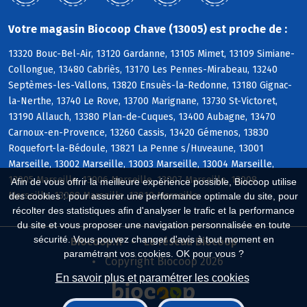
Votre magasin Biocoop Chave (13005) est proche de :
13320 Bouc-Bel-Air, 13120 Gardanne, 13105 Mimet, 13109 Simiane-
Collongue, 13480 Cabriès, 13170 Les Pennes-Mirabeau, 13240
Septèmes-les-Vallons, 13820 Ensuès-la-Redonne, 13180 Gignac-
la-Nerthe, 13740 Le Rove, 13700 Marignane, 13730 St-Victoret,
13190 Allauch, 13380 Plan-de-Cuques, 13400 Aubagne, 13470
Carnoux-en-Provence, 13260 Cassis, 13420 Gémenos, 13830
Roquefort-la-Bédoule, 13821 La Penne s/Huveaune, 13001
Marseille, 13002 Marseille, 13003 Marseille, 13004 Marseille,
13005 Marseille, 13006 Marseille, 13007 Marseille, 13008
Afin de vous offrir la meilleure expérience possible, Biocoop utilise
Marseille, 13009 Marseille, 13010 Marseille
des cookies : pour assurer une performance optimale du site, pour
récolter des statistiques afin d'analyser le trafic et la performance
du site et vous proposer une navigation personnalisée en toute
sécurité. Vous pouvez changer d'avis à tout moment en
Biocoop.fr
Le réseau Biocoop
paramétrant vos cookies. OK pour vous ?
Copyright Biocoop 2026
En savoir plus et paramétrer les cookies