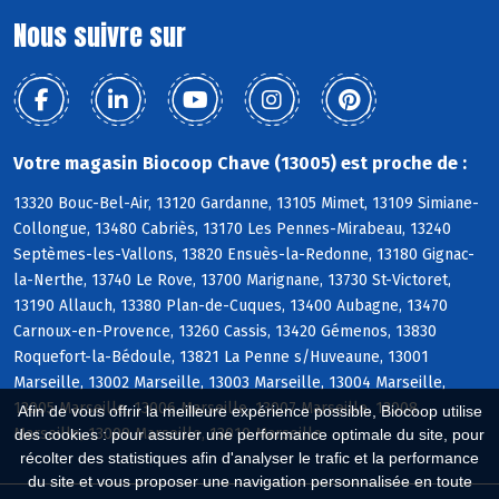
Nous suivre sur
Votre magasin Biocoop Chave (13005) est proche de :
13320 Bouc-Bel-Air, 13120 Gardanne, 13105 Mimet, 13109 Simiane-
Collongue, 13480 Cabriès, 13170 Les Pennes-Mirabeau, 13240
Septèmes-les-Vallons, 13820 Ensuès-la-Redonne, 13180 Gignac-
la-Nerthe, 13740 Le Rove, 13700 Marignane, 13730 St-Victoret,
13190 Allauch, 13380 Plan-de-Cuques, 13400 Aubagne, 13470
Carnoux-en-Provence, 13260 Cassis, 13420 Gémenos, 13830
Roquefort-la-Bédoule, 13821 La Penne s/Huveaune, 13001
Marseille, 13002 Marseille, 13003 Marseille, 13004 Marseille,
13005 Marseille, 13006 Marseille, 13007 Marseille, 13008
Afin de vous offrir la meilleure expérience possible, Biocoop utilise
Marseille, 13009 Marseille, 13010 Marseille
des cookies : pour assurer une performance optimale du site, pour
récolter des statistiques afin d'analyser le trafic et la performance
du site et vous proposer une navigation personnalisée en toute