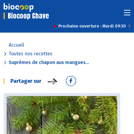
Biocoop Chave
Prochaine ouverture : Mardi 09:30
Accueil
Toutes nos recettes
Suprêmes de chapon aux mangues...
Partager sur