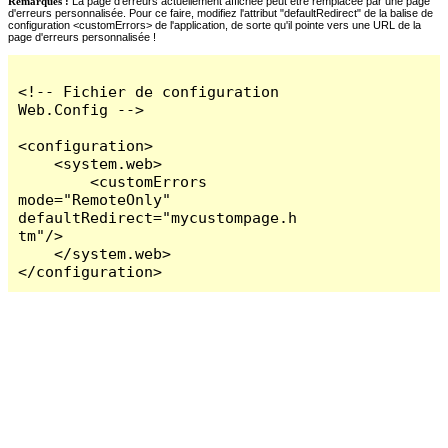
Remarques :
La page d'erreurs actuellement affichée peut être remplacée par une page
d'erreurs personnalisée. Pour ce faire, modifiez l'attribut "defaultRedirect" de la balise de
configuration <customErrors> de l'application, de sorte qu'il pointe vers une URL de la
page d'erreurs personnalisée !
<!-- Fichier de configuration 
Web.Config -->

<configuration>

    <system.web>

        <customErrors 
mode="RemoteOnly" 
defaultRedirect="mycustompage.h
tm"/>

    </system.web>

</configuration>