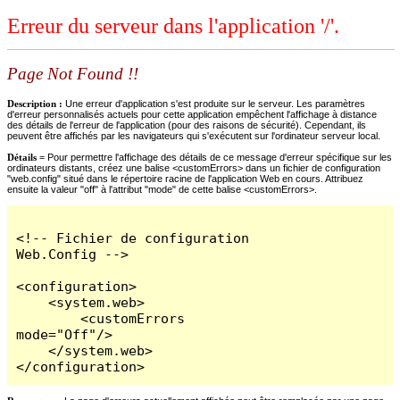
Erreur du serveur dans l'application '/'.
Page Not Found !!
Description :
Une erreur d'application s'est produite sur le serveur. Les paramètres
d'erreur personnalisés actuels pour cette application empêchent l'affichage à distance
des détails de l'erreur de l'application (pour des raisons de sécurité). Cependant, ils
peuvent être affichés par les navigateurs qui s'exécutent sur l'ordinateur serveur local.
Détails =
Pour permettre l'affichage des détails de ce message d'erreur spécifique sur les
ordinateurs distants, créez une balise <customErrors> dans un fichier de configuration
"web.config" situé dans le répertoire racine de l'application Web en cours. Attribuez
ensuite la valeur "off" à l'attribut "mode" de cette balise <customErrors>.
<!-- Fichier de configuration 
Web.Config -->

<configuration>

    <system.web>

        <customErrors 
mode="Off"/>

    </system.web>

</configuration>