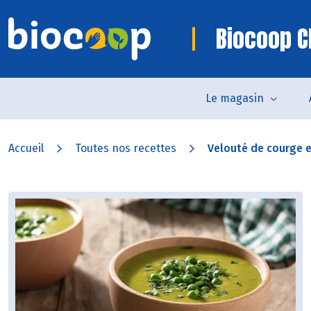
Biocoop 
Le magasin
Accueil
Toutes nos recettes
Velouté de courge et