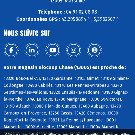
13005 Marseille
Téléphone :
04 91 02 08 08
Coordonnées GPS :
43,2958894 ° , 5,3962507 °
Nous suivre sur
Votre magasin Biocoop Chave (13005) est proche de :
13320 Bouc-Bel-Air, 13120 Gardanne, 13105 Mimet, 13109 Simiane-
Collongue, 13480 Cabriès, 13170 Les Pennes-Mirabeau, 13240
Septèmes-les-Vallons, 13820 Ensuès-la-Redonne, 13180 Gignac-
la-Nerthe, 13740 Le Rove, 13700 Marignane, 13730 St-Victoret,
13190 Allauch, 13380 Plan-de-Cuques, 13400 Aubagne, 13470
Carnoux-en-Provence, 13260 Cassis, 13420 Gémenos, 13830
Roquefort-la-Bédoule, 13821 La Penne s/Huveaune, 13001
Marseille, 13002 Marseille, 13003 Marseille, 13004 Marseille,
13005 Marseille, 13006 Marseille, 13007 Marseille, 13008
Afin de vous offrir la meilleure expérience possible, Biocoop utilise