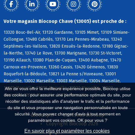
Votre magasin Biocoop Chave (13005) est proche de :
13320 Bouc-Bel-Air, 13120 Gardanne, 13105 Mimet, 13109 Simiane-
Collongue, 13480 Cabriès, 13170 Les Pennes-Mirabeau, 13240
Septèmes-les-Vallons, 13820 Ensuès-la-Redonne, 13180 Gignac-
la-Nerthe, 13740 Le Rove, 13700 Marignane, 13730 St-Victoret,
13190 Allauch, 13380 Plan-de-Cuques, 13400 Aubagne, 13470
Carnoux-en-Provence, 13260 Cassis, 13420 Gémenos, 13830
Roquefort-la-Bédoule, 13821 La Penne s/Huveaune, 13001
Marseille, 13002 Marseille, 13003 Marseille, 13004 Marseille,
13005 Marseille, 13006 Marseille, 13007 Marseille, 13008
Afin de vous offrir la meilleure expérience possible, Biocoop utilise
Marseille, 13009 Marseille, 13010 Marseille
des cookies : pour assurer une performance optimale du site, pour
récolter des statistiques afin d'analyser le trafic et la performance
du site et vous proposer une navigation personnalisée en toute
sécurité. Vous pouvez changer d'avis à tout moment en
Biocoop.fr
Le réseau Biocoop
paramétrant vos cookies. OK pour vous ?
Copyright Biocoop 2026
En savoir plus et paramétrer les cookies