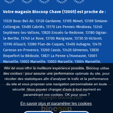
Votre magasin Biocoop Chave (13005) est proche de :
13320 Bouc-Bel-Air, 13120 Gardanne, 13105 Mimet, 13109 Simiane-
Collongue, 13480 Cabriès, 13170 Les Pennes-Mirabeau, 13240
Septèmes-les-Vallons, 13820 Ensuès-la-Redonne, 13180 Gignac-
la-Nerthe, 13740 Le Rove, 13700 Marignane, 13730 St-Victoret,
13190 Allauch, 13380 Plan-de-Cuques, 13400 Aubagne, 13470
Carnoux-en-Provence, 13260 Cassis, 13420 Gémenos, 13830
Roquefort-la-Bédoule, 13821 La Penne s/Huveaune, 13001
Marseille, 13002 Marseille, 13003 Marseille, 13004 Marseille,
13005 Marseille, 13006 Marseille, 13007 Marseille, 13008
Afin de vous offrir la meilleure expérience possible, Biocoop utilise
Marseille, 13009 Marseille, 13010 Marseille
des cookies : pour assurer une performance optimale du site, pour
récolter des statistiques afin d'analyser le trafic et la performance
du site et vous proposer une navigation personnalisée en toute
sécurité. Vous pouvez changer d'avis à tout moment en
Biocoop.fr
Le réseau Biocoop
paramétrant vos cookies. OK pour vous ?
Copyright Biocoop 2026
En savoir plus et paramétrer les cookies