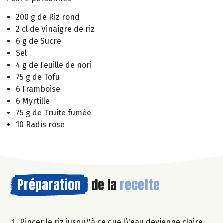
200 g de Riz rond
2 cl de Vinaigre de riz
6 g de Sucre
Sel
4 g de Feuille de nori
75 g de Tofu
6 Framboise
6 Myrtille
75 g de Truite fumée
10 Radis rose
Préparation
de la
recette
Rincer le riz jusqu\'à ce que l\'eau devienne claire,