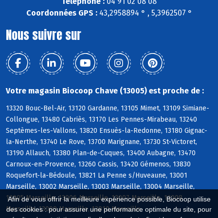
Téléphone :
04 91 02 08 08
Coordonnées GPS :
43,2958894 ° , 5,3962507 °
Nous suivre sur
Votre magasin Biocoop Chave (13005) est proche de :
13320 Bouc-Bel-Air, 13120 Gardanne, 13105 Mimet, 13109 Simiane-
Collongue, 13480 Cabriès, 13170 Les Pennes-Mirabeau, 13240
Septèmes-les-Vallons, 13820 Ensuès-la-Redonne, 13180 Gignac-
la-Nerthe, 13740 Le Rove, 13700 Marignane, 13730 St-Victoret,
13190 Allauch, 13380 Plan-de-Cuques, 13400 Aubagne, 13470
Carnoux-en-Provence, 13260 Cassis, 13420 Gémenos, 13830
Roquefort-la-Bédoule, 13821 La Penne s/Huveaune, 13001
Marseille, 13002 Marseille, 13003 Marseille, 13004 Marseille,
13005 Marseille, 13006 Marseille, 13007 Marseille, 13008
Afin de vous offrir la meilleure expérience possible, Biocoop utilise
Marseille, 13009 Marseille, 13010 Marseille
des cookies : pour assurer une performance optimale du site, pour