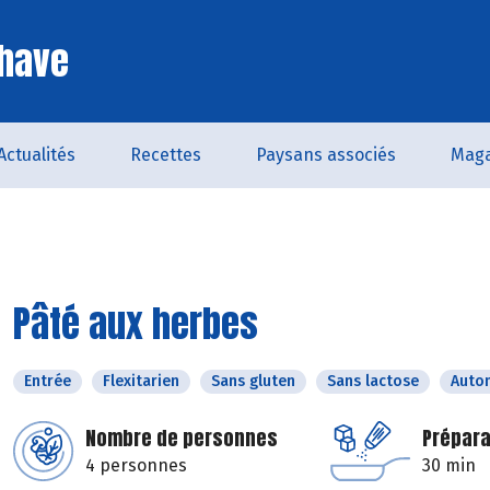
Chave
Actualités
Recettes
Paysans associés
Maga
Pâté aux herbes
Entrée
Flexitarien
Sans gluten
Sans lactose
Auto
Nombre de personnes
Prépara
4 personnes
30 min