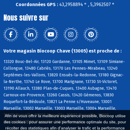
Coordonnées GPS :
43,2958894 ° , 5,3962507 °
Nous suivre sur
Votre magasin Biocoop Chave (13005) est proche de :
13320 Bouc-Bel-Air, 13120 Gardanne, 13105 Mimet, 13109 Simiane-
Collongue, 13480 Cabriès, 13170 Les Pennes-Mirabeau, 13240
Septèmes-les-Vallons, 13820 Ensuès-la-Redonne, 13180 Gignac-
la-Nerthe, 13740 Le Rove, 13700 Marignane, 13730 St-Victoret,
13190 Allauch, 13380 Plan-de-Cuques, 13400 Aubagne, 13470
Carnoux-en-Provence, 13260 Cassis, 13420 Gémenos, 13830
Roquefort-la-Bédoule, 13821 La Penne s/Huveaune, 13001
Marseille, 13002 Marseille, 13003 Marseille, 13004 Marseille,
13005 Marseille, 13006 Marseille, 13007 Marseille, 13008
Afin de vous offrir la meilleure expérience possible, Biocoop utilise
Marseille, 13009 Marseille, 13010 Marseille
des cookies : pour assurer une performance optimale du site, pour
récolter des statistiques afin d'analyser le trafic et la performance