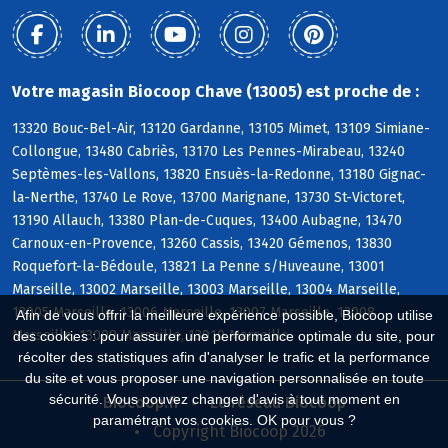
Votre magasin Biocoop Chave (13005) est proche de :
13320 Bouc-Bel-Air, 13120 Gardanne, 13105 Mimet, 13109 Simiane-
Collongue, 13480 Cabriès, 13170 Les Pennes-Mirabeau, 13240
Septèmes-les-Vallons, 13820 Ensuès-la-Redonne, 13180 Gignac-
la-Nerthe, 13740 Le Rove, 13700 Marignane, 13730 St-Victoret,
13190 Allauch, 13380 Plan-de-Cuques, 13400 Aubagne, 13470
Carnoux-en-Provence, 13260 Cassis, 13420 Gémenos, 13830
Roquefort-la-Bédoule, 13821 La Penne s/Huveaune, 13001
Marseille, 13002 Marseille, 13003 Marseille, 13004 Marseille,
13005 Marseille, 13006 Marseille, 13007 Marseille, 13008
Afin de vous offrir la meilleure expérience possible, Biocoop utilise
Marseille, 13009 Marseille, 13010 Marseille
des cookies : pour assurer une performance optimale du site, pour
récolter des statistiques afin d'analyser le trafic et la performance
du site et vous proposer une navigation personnalisée en toute
sécurité. Vous pouvez changer d'avis à tout moment en
Biocoop.fr
Le réseau Biocoop
paramétrant vos cookies. OK pour vous ?
Copyright Biocoop 2026