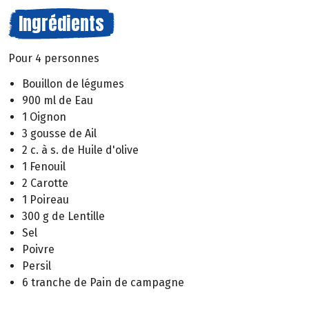
Ingrédients
Pour 4 personnes
Bouillon de légumes
900 ml de Eau
1 Oignon
3 gousse de Ail
2 c. à s. de Huile d'olive
1 Fenouil
2 Carotte
1 Poireau
300 g de Lentille
Sel
Poivre
Persil
6 tranche de Pain de campagne