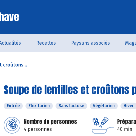
Chave
Actualités
Recettes
Paysans associés
Maga
t croûtons...
Soupe de lentilles et croûtons 
Entrée
Flexitarien
Sans lactose
Végétarien
Hiver
Nombre de personnes
Prépara
4 personnes
40 min