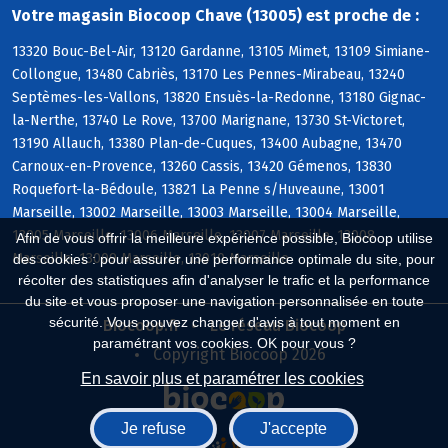
Votre magasin Biocoop Chave (13005) est proche de :
13320 Bouc-Bel-Air, 13120 Gardanne, 13105 Mimet, 13109 Simiane-
Collongue, 13480 Cabriès, 13170 Les Pennes-Mirabeau, 13240
Septèmes-les-Vallons, 13820 Ensuès-la-Redonne, 13180 Gignac-
la-Nerthe, 13740 Le Rove, 13700 Marignane, 13730 St-Victoret,
13190 Allauch, 13380 Plan-de-Cuques, 13400 Aubagne, 13470
Carnoux-en-Provence, 13260 Cassis, 13420 Gémenos, 13830
Roquefort-la-Bédoule, 13821 La Penne s/Huveaune, 13001
Marseille, 13002 Marseille, 13003 Marseille, 13004 Marseille,
13005 Marseille, 13006 Marseille, 13007 Marseille, 13008
Afin de vous offrir la meilleure expérience possible, Biocoop utilise
Marseille, 13009 Marseille, 13010 Marseille
des cookies : pour assurer une performance optimale du site, pour
récolter des statistiques afin d'analyser le trafic et la performance
du site et vous proposer une navigation personnalisée en toute
sécurité. Vous pouvez changer d'avis à tout moment en
Biocoop.fr
Le réseau Biocoop
paramétrant vos cookies. OK pour vous ?
Copyright Biocoop 2026
En savoir plus et paramétrer les cookies
Je refuse
J'accepte
Réalisé par