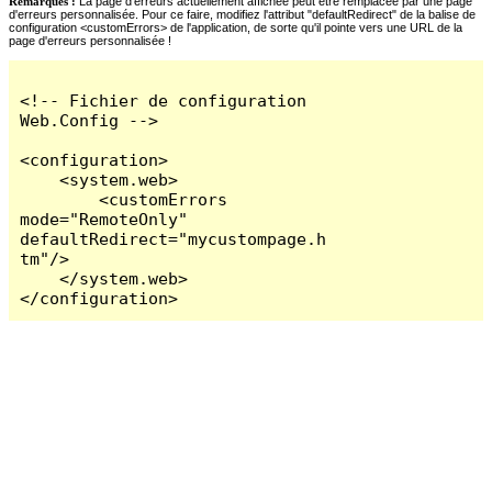
Remarques :
La page d'erreurs actuellement affichée peut être remplacée par une page
d'erreurs personnalisée. Pour ce faire, modifiez l'attribut "defaultRedirect" de la balise de
configuration <customErrors> de l'application, de sorte qu'il pointe vers une URL de la
page d'erreurs personnalisée !
<!-- Fichier de configuration 
Web.Config -->

<configuration>

    <system.web>

        <customErrors 
mode="RemoteOnly" 
defaultRedirect="mycustompage.h
tm"/>

    </system.web>

</configuration>