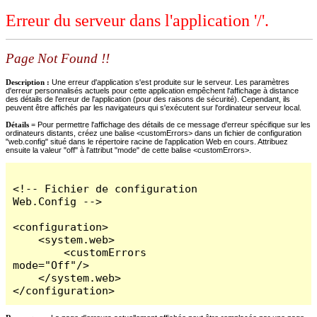
Erreur du serveur dans l'application '/'.
Page Not Found !!
Description :
Une erreur d'application s'est produite sur le serveur. Les paramètres
d'erreur personnalisés actuels pour cette application empêchent l'affichage à distance
des détails de l'erreur de l'application (pour des raisons de sécurité). Cependant, ils
peuvent être affichés par les navigateurs qui s'exécutent sur l'ordinateur serveur local.
Détails =
Pour permettre l'affichage des détails de ce message d'erreur spécifique sur les
ordinateurs distants, créez une balise <customErrors> dans un fichier de configuration
"web.config" situé dans le répertoire racine de l'application Web en cours. Attribuez
ensuite la valeur "off" à l'attribut "mode" de cette balise <customErrors>.
<!-- Fichier de configuration 
Web.Config -->

<configuration>

    <system.web>

        <customErrors 
mode="Off"/>

    </system.web>

</configuration>