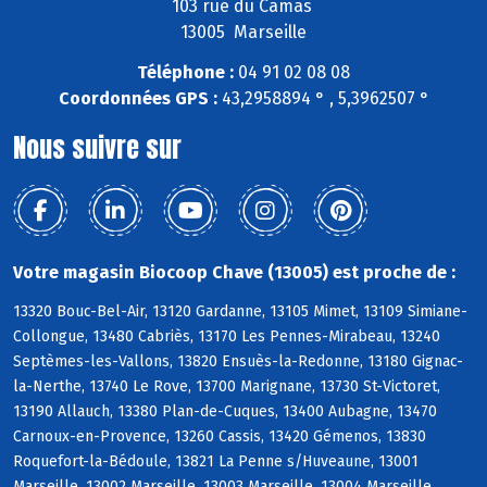
103 rue du Camas
13005 Marseille
Téléphone :
04 91 02 08 08
Coordonnées GPS :
43,2958894 ° , 5,3962507 °
Nous suivre sur
Votre magasin Biocoop Chave (13005) est proche de :
13320 Bouc-Bel-Air, 13120 Gardanne, 13105 Mimet, 13109 Simiane-
Collongue, 13480 Cabriès, 13170 Les Pennes-Mirabeau, 13240
Septèmes-les-Vallons, 13820 Ensuès-la-Redonne, 13180 Gignac-
la-Nerthe, 13740 Le Rove, 13700 Marignane, 13730 St-Victoret,
13190 Allauch, 13380 Plan-de-Cuques, 13400 Aubagne, 13470
Carnoux-en-Provence, 13260 Cassis, 13420 Gémenos, 13830
Roquefort-la-Bédoule, 13821 La Penne s/Huveaune, 13001
Marseille, 13002 Marseille, 13003 Marseille, 13004 Marseille,