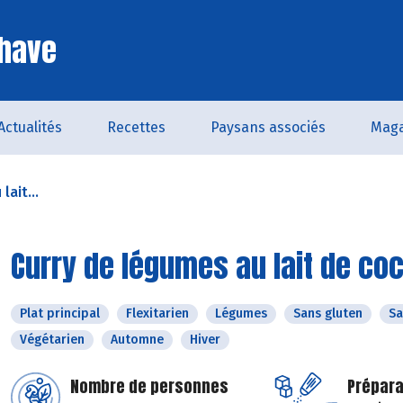
Chave
Actualités
Recettes
Paysans associés
Maga
lait...
Curry de légumes au lait de co
Plat principal
Flexitarien
Légumes
Sans gluten
Sa
Végétarien
Automne
Hiver
Nombre de personnes
Prépara