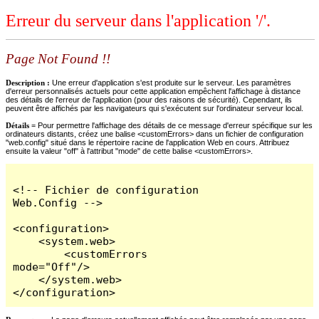
Erreur du serveur dans l'application '/'.
Page Not Found !!
Description :
Une erreur d'application s'est produite sur le serveur. Les paramètres
d'erreur personnalisés actuels pour cette application empêchent l'affichage à distance
des détails de l'erreur de l'application (pour des raisons de sécurité). Cependant, ils
peuvent être affichés par les navigateurs qui s'exécutent sur l'ordinateur serveur local.
Détails =
Pour permettre l'affichage des détails de ce message d'erreur spécifique sur les
ordinateurs distants, créez une balise <customErrors> dans un fichier de configuration
"web.config" situé dans le répertoire racine de l'application Web en cours. Attribuez
ensuite la valeur "off" à l'attribut "mode" de cette balise <customErrors>.
<!-- Fichier de configuration 
Web.Config -->

<configuration>

    <system.web>

        <customErrors 
mode="Off"/>

    </system.web>

</configuration>