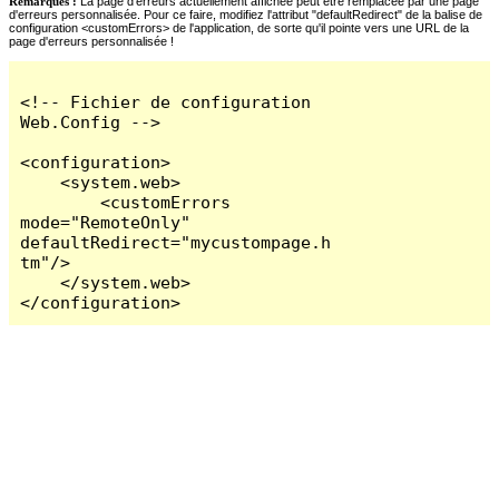
Remarques :
La page d'erreurs actuellement affichée peut être remplacée par une page
d'erreurs personnalisée. Pour ce faire, modifiez l'attribut "defaultRedirect" de la balise de
configuration <customErrors> de l'application, de sorte qu'il pointe vers une URL de la
page d'erreurs personnalisée !
<!-- Fichier de configuration 
Web.Config -->

<configuration>

    <system.web>

        <customErrors 
mode="RemoteOnly" 
defaultRedirect="mycustompage.h
tm"/>

    </system.web>

</configuration>