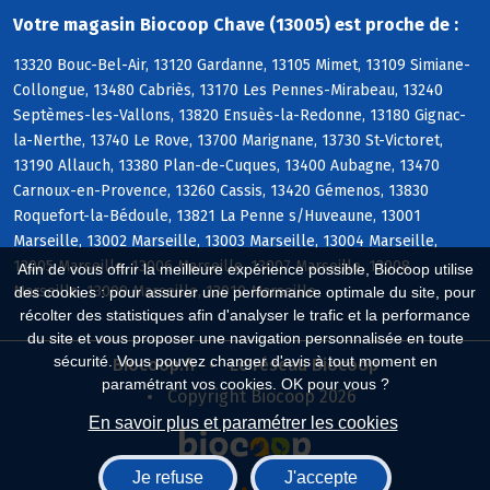
Votre magasin Biocoop Chave (13005) est proche de :
13320 Bouc-Bel-Air, 13120 Gardanne, 13105 Mimet, 13109 Simiane-
Collongue, 13480 Cabriès, 13170 Les Pennes-Mirabeau, 13240
Septèmes-les-Vallons, 13820 Ensuès-la-Redonne, 13180 Gignac-
la-Nerthe, 13740 Le Rove, 13700 Marignane, 13730 St-Victoret,
13190 Allauch, 13380 Plan-de-Cuques, 13400 Aubagne, 13470
Carnoux-en-Provence, 13260 Cassis, 13420 Gémenos, 13830
Roquefort-la-Bédoule, 13821 La Penne s/Huveaune, 13001
Marseille, 13002 Marseille, 13003 Marseille, 13004 Marseille,
13005 Marseille, 13006 Marseille, 13007 Marseille, 13008
Afin de vous offrir la meilleure expérience possible, Biocoop utilise
Marseille, 13009 Marseille, 13010 Marseille
des cookies : pour assurer une performance optimale du site, pour
récolter des statistiques afin d'analyser le trafic et la performance
du site et vous proposer une navigation personnalisée en toute
sécurité. Vous pouvez changer d'avis à tout moment en
Biocoop.fr
Le réseau Biocoop
paramétrant vos cookies. OK pour vous ?
Copyright Biocoop 2026
En savoir plus et paramétrer les cookies
Je refuse
J'accepte