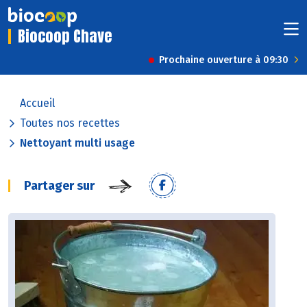
Biocoop Chave
Prochaine ouverture à 09:30
Accueil
Toutes nos recettes
Nettoyant multi usage
Partager sur