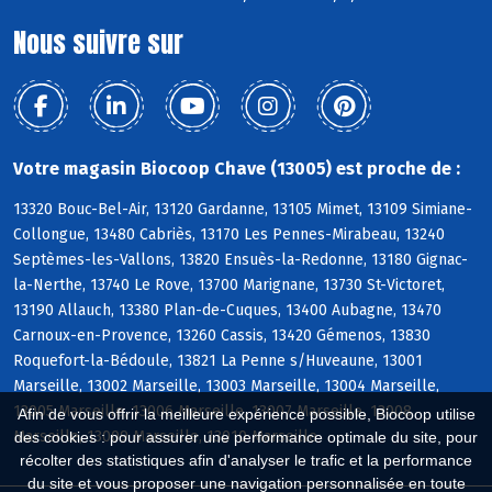
Nous suivre sur
Votre magasin Biocoop Chave (13005) est proche de :
13320 Bouc-Bel-Air, 13120 Gardanne, 13105 Mimet, 13109 Simiane-
Collongue, 13480 Cabriès, 13170 Les Pennes-Mirabeau, 13240
Septèmes-les-Vallons, 13820 Ensuès-la-Redonne, 13180 Gignac-
la-Nerthe, 13740 Le Rove, 13700 Marignane, 13730 St-Victoret,
13190 Allauch, 13380 Plan-de-Cuques, 13400 Aubagne, 13470
Carnoux-en-Provence, 13260 Cassis, 13420 Gémenos, 13830
Roquefort-la-Bédoule, 13821 La Penne s/Huveaune, 13001
Marseille, 13002 Marseille, 13003 Marseille, 13004 Marseille,
13005 Marseille, 13006 Marseille, 13007 Marseille, 13008
Afin de vous offrir la meilleure expérience possible, Biocoop utilise
Marseille, 13009 Marseille, 13010 Marseille
des cookies : pour assurer une performance optimale du site, pour
récolter des statistiques afin d'analyser le trafic et la performance
du site et vous proposer une navigation personnalisée en toute