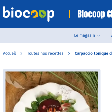
Biocoop 
Le magasin
Accueil
Toutes nos recettes
Carpaccio tonique d