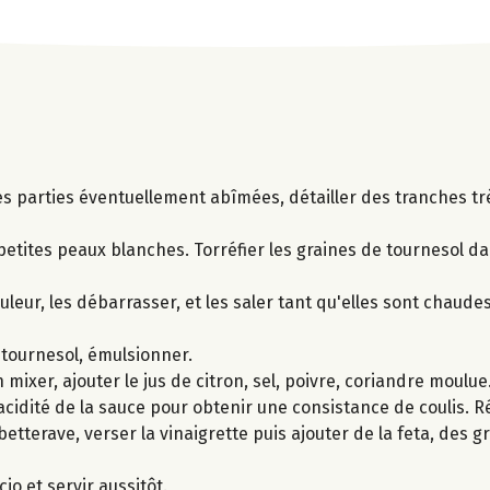
s parties éventuellement abîmées, détailler des tranches trè
etites peaux blanches. Torréfier les graines de tournesol da
eur, les débarrasser, et les saler tant qu'elles sont chaudes
e tournesol, émulsionner.
 mixer, ajouter le jus de citron, sel, poivre, coriandre moulue.
'acidité de la sauce pour obtenir une consistance de coulis. Ré
 betterave, verser la vinaigrette puis ajouter de la feta, des 
o et servir aussitôt.