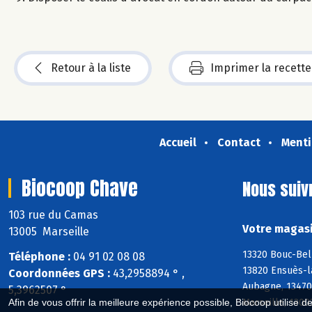
Retour à la liste
Imprimer la recette
Accueil
Contact
Menti
Biocoop Chave
Nous suiv
103 rue du Camas
Votre magasi
13005 Marseille
13320 Bouc-Bel
Téléphone :
04 91 02 08 08
13820 Ensuès-la
Coordonnées GPS :
43,2958894 ° ,
Aubagne, 13470
5,3962507 °
Marseille, 1300
Afin de vous offrir la meilleure expérience possible, Biocoop utilise d