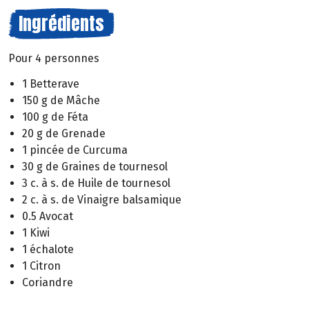
Ingrédients
Pour 4 personnes
1 Betterave
150 g de Mâche
100 g de Féta
20 g de Grenade
1 pincée de Curcuma
30 g de Graines de tournesol
3 c. à s. de Huile de tournesol
2 c. à s. de Vinaigre balsamique
0.5 Avocat
1 Kiwi
1 échalote
1 Citron
Coriandre