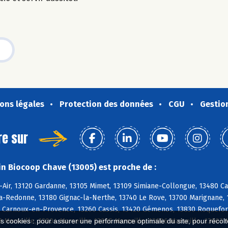
ons légales
Protection des données
CGU
Gestio
re sur
n Biocoop Chave (13005) est proche de :
-Air, 13120 Gardanne, 13105 Mimet, 13109 Simiane-Collongue, 13480 C
-Redonne, 13180 Gignac-la-Nerthe, 13740 Le Rove, 13700 Marignane, 1
 Carnoux-en-Provence, 13260 Cassis, 13420 Gémenos, 13830 Roquefort
3 Marseille, 13004 Marseille, 13005 Marseille, 13006 Marseille, 13007 
es cookies : pour assurer une performance optimale du site, pour récolter